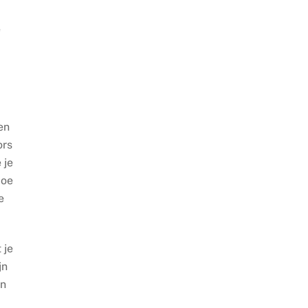
e
en
ors
 je
Hoe
e
 je
jn
en