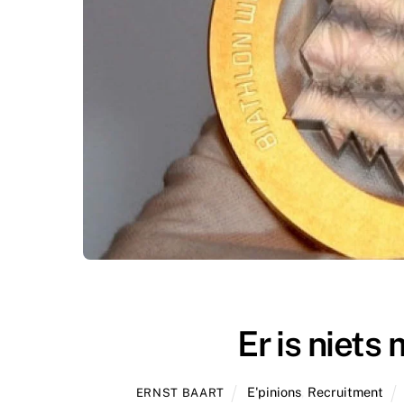
Er is niets
E'pinions
,
Recruitment
ERNST BAART