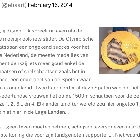
 (@ebaart)
February 16, 2014
ij dagen… Ik spreek nu even als de
 moeilijk ook- iets stiller. De Olympische
haatsbaan een ongekend succes voor het
ne Nederland, de meeste medailles van
ent dankzij iets meer goud enkel de
aatsen of snelschaatsen zoals het in
oneel een onderdeel van de Spelen waar
zien is ongekend. Twee keer eerder al deze Spelen was het hel
 Nederlandse vrouwen het op de 1500m schaatsen voor de 3e
 1, 2, 3… én 4. Elk ander land ter wereld zou hier ongeloofli
zo niet hier in de Lage Landen…
elf geen leven moeten hebben, schrijven lezersbrieven naar 
ste koning die voor zijn landgenoten supportert… Niet waar