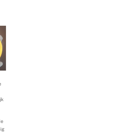
e
jk
de
dig