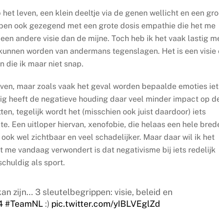
het leven, een klein deeltje via de genen wellicht en een gro
k ben ook gezegend met een grote dosis empathie die het me
 een andere visie dan de mijne. Toch heb ik het vaak lastig m
 kunnen worden van andermans tegenslagen. Het is een visie
n die ik maar niet snap.
even, maar zoals vaak het geval worden bepaalde emoties iet
kig heeft de negatieve houding daar veel minder impact op d
ten, tegelijk wordt het (misschien ook juist daardoor) iets
e. Een uitloper hiervan, xenofobie, die helaas een hele bred
 ook wel zichtbaar en veel schadelijker. Maar daar wil ik het
 me vandaag verwondert is dat negativisme bij iets redelijk
schuldig als sport.
an zijn… 3 sleutelbegrippen: visie, beleid en
4
#TeamNL
:)
pic.twitter.com/yIBLVEglZd