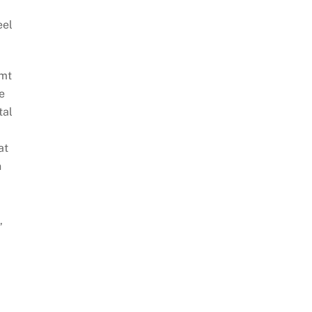
eel
omt
e
tal
at
n
,