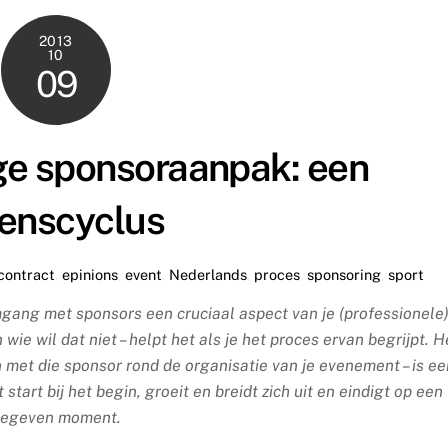
2013
10
09
ge sponsoraanpak: een
venscyclus
contract
,
epinions
,
event
,
Nederlands
,
proces
,
sponsoring
,
sport
gang met sponsors een cruciaal aspect van je (professionele
wie wil dat niet – helpt het als je het proces ervan begrijpt. H
n met die sponsor rond de organisatie van je evenement – is ee
tart bij het begin, groeit en breidt zich uit en eindigt op een
egeven moment.