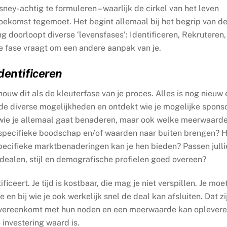
isney-achtig te formuleren – waarlijk de cirkel van het leven
oekomst tegemoet. Het begint allemaal bij het begrip van d
g doorloopt diverse ‘levensfases’: Identificeren, Rekruteren,
e fase vraagt om een andere aanpak van je.
dentificeren
houw dit als de kleuterfase van je proces. Alles is nog nieuw 
r de diverse mogelijkheden en ontdekt wie je mogelijke spons
n wie je allemaal gaat benaderen, maar ook welke meerwaarde
specifieke boodschap en/of waarden naar buiten brengen? 
pecifieke marktbenaderingen kan je hen bieden? Passen julli
 idealen, stijl en demografische profielen goed overeen?
ficeert. Je tijd is kostbaar, die mag je niet verspillen. Je moet
n bij wie je ook werkelijk snel de deal kan afsluiten. Dat zi
k overeenkomt met hun noden en een meerwaarde kan oplever
 investering waard is.