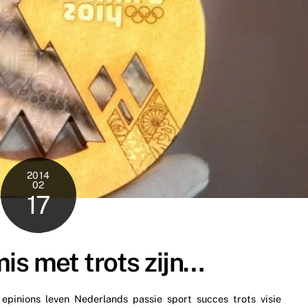
2014
02
17
 mis met trots zijn…
epinions
,
leven
,
Nederlands
,
passie
,
sport
,
succes
,
trots
,
visie