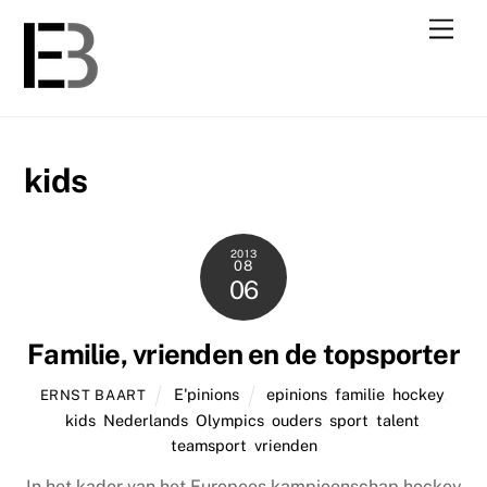
Skip
Men
to
content
kids
2013
08
06
Familie, vrienden en de topsporter
E'pinions
epinions
,
familie
,
hockey
,
ERNST BAART
kids
,
Nederlands
,
Olympics
,
ouders
,
sport
,
talent
,
teamsport
,
vrienden
In het kader van het Europees kampioenschap hockey