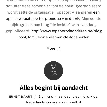
dat later deze zomer hier “om de hoek” georganiseerd
wordt zette de organisatie Topsport Vlaanderen
een
aparte website op ter promotie van dit EK
. Mijn eerste
bijdrage aan hun blog “de insider” werd vandaag
gepubliceerd:
http://www.topsportvlaanderen.be/blog
post/familie-vrienden-en-de-topsporter
More
2012
12
05
Alles begint bij aandacht
E'pinions
aandacht
,
epinions
,
kids
,
ERNST BAART
Nederlands
,
ouders
,
sport
,
voetbal