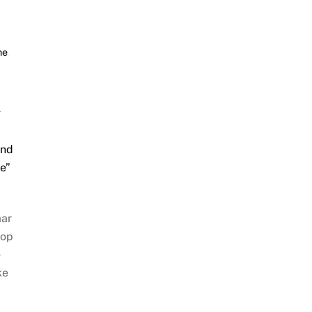
ne
,
r
and
ie”
aar
op
e
ke