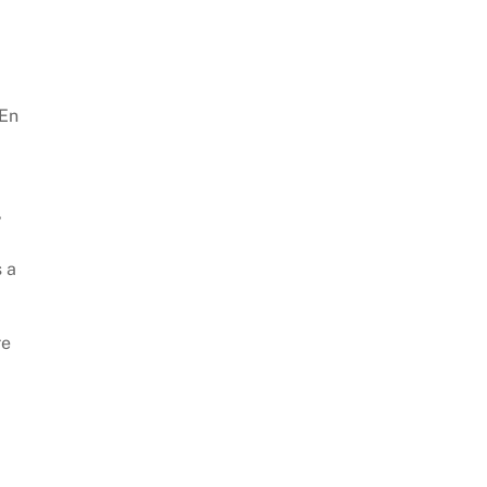
 En
”
s a
re