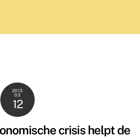
2013
03
12
onomische crisis helpt de