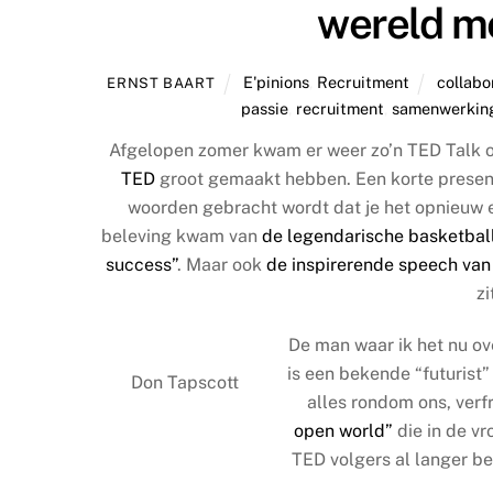
wereld m
E'pinions
,
Recruitment
collabo
ERNST BAART
passie
,
recruitment
,
samenwerkin
Afgelopen zomer kwam er weer zo’n TED Talk o
TED
groot gemaakt hebben. Een korte present
woorden gebracht wordt dat je het opnieuw en
beleving kwam van
de legendarische basketbal
success”
. Maar ook
de inspirerende speech van 
zi
De man waar ik het nu o
is een bekende “futurist”
Don Tapscott
alles rondom ons, verf
open world”
die in de v
TED volgers al langer b