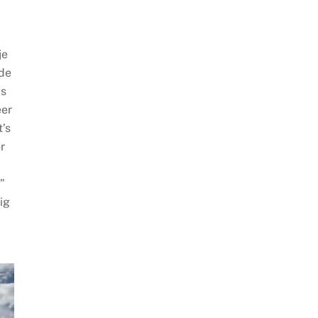
je
 de
is
eer
’s
r
”
ig