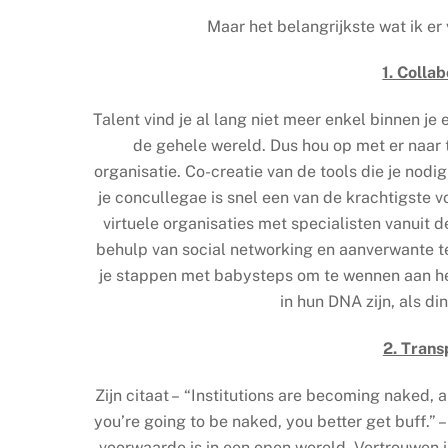
Maar het belangrijkste wat ik er 
1. Colla
Talent vind je al lang niet meer enkel binnen je e
de gehele wereld. Dus hou op met er naar 
organisatie. Co-creatie van de tools die je nod
je concullegae is snel een van de krachtigste v
virtuele organisaties met specialisten vanuit d
behulp van social networking en aanverwante
je stappen met babysteps om te wennen aan he
in hun DNA zijn, als 
2. Trans
Zijn citaat – “Institutions are becoming naked, a
you’re going to be naked, you better get buff.”
voorwaarde is in een open wereld. Vertrouwen 