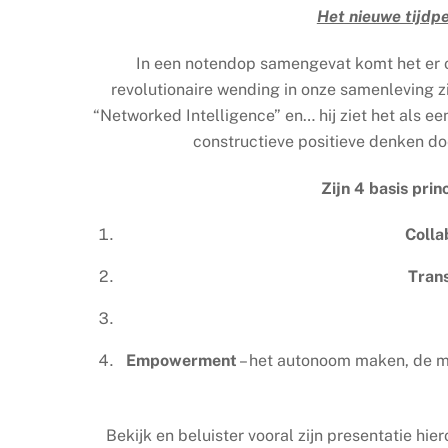
Het nieuwe tijdp
In een notendop samengevat komt het er op
revolutionaire wending in onze samenleving zi
“Networked Intelligence” en… hij ziet het als e
constructieve positieve denken doe
Zijn 4 basis prin
Colla
Tran
Empowerment
– het autonoom maken, de ma
Bekijk en beluister vooral zijn presentatie hie