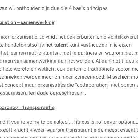
van wil onthouden zijn dus die 4 basis principes.
boration – samenwerking
igen organisatie. Je vindt het ook erbuiten en eigenlijk overal
te handelen alsof je het
talent
kunt vasthouden in je eigen
ig het, samen met je klanten, met je partners en waarom niet 
ormen van samenwerking aan het worden. Al dan niet tijdelijk
e hele wereld en wellicht ook buiten je traditionele sector, m
 technieken worden meer en meer gemeengoed. Misschien mo
t concept maar organisaties die “collaboration” niet opnem
dinosaurussen, ten dode opgeschreven…
parancy – transparantie
nd if you’re going to be naked … fitness is no longer optional.
 – geeft krachtig weer waarom transparantie de meest essenti
in de mensen met wie je samenwerkt is kritisch, maar moet o