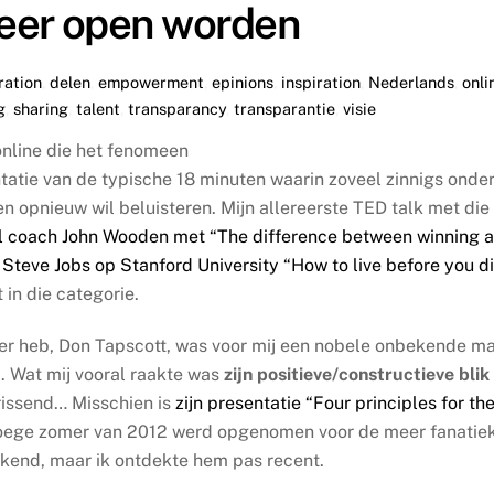
eer open worden
ration
,
delen
,
empowerment
,
epinions
,
inspiration
,
Nederlands
,
onli
g
,
sharing
,
talent
,
transparancy
,
transparantie
,
visie
nline die het fenomeen
atie van de typische 18 minuten waarin zoveel zinnigs onde
 opnieuw wil beluisteren. Mijn allereerste TED talk met die
l coach John Wooden met “The difference between winning 
Steve Jobs op Stanford University “How to live before you d
t in die categorie.
ver heb, Don Tapscott, was voor mij een nobele onbekende m
 . Wat mij vooral raakte was
zijn positieve/constructieve blik
rissend… Misschien is
zijn presentatie “Four principles for th
roege zomer van 2012 werd opgenomen voor de meer fanatie
ekend, maar ik ontdekte hem pas recent.