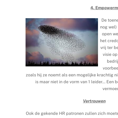
4. Empowerme
De toe
nog wel) 
open we
het cred
vrij ter
visie o
bedri
voorbee
zoals hij ze noemt als een mogelijke krachtig
is maar niet in de vorm van 1 leider… Een
vermoed
Vertrouwen
Ook de gekende HR patronen zullen zich moet