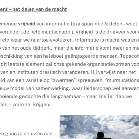
nt – het delen van de macht
nemende
vrijheid
van informatie (transparantie & delen – weet 
verandert de hele maatschappij. Vrijheid is de drijfveer voor
reld waar we naartoe evolueren. Informatie is macht was en 
o van het oude tijdperk, maar die informatie komt meer en m
 beschikking van een heleboel geëngageerde mensen. Tapscott
p dit laatste element zal onze gekende organisatievormen voo
jven en instituten drastisch veranderen. Hij verwijst naar het
ld van een variatie op “zwermen” spreeuwen, “murmurations
 nieuw model van samenwerking, waar leiderschap wel aanwez
 boeiende gedachte die langzaamaan – maar sneller dan we
en – vorm zal krijgen…
en gaan aanpassen aan