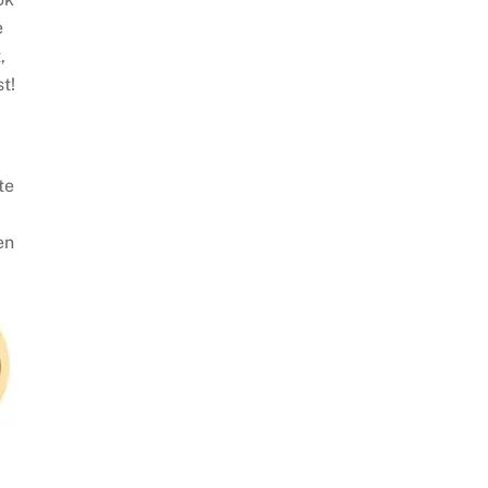
e
,
t!
te
en
n