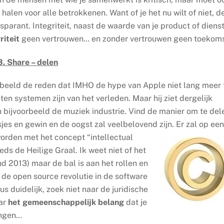
halen voor alle betrokkenen. Want of je het nu wilt of niet, d
arant. Integriteit, naast de waarde van je product of dienst
riteit
geen vertrouwen… en zonder vertrouwen geen toekoms
3. Share – delen
orbeeld de reden dat IMHO de hype van Apple niet lang meer 
en systemen zijn van het verleden. Maar hij ziet dergelijk
en bijvoorbeeld de muziek industrie. Vind de manier om te del
sjes en gewin en de oogst zal veelbelovend zijn.
Er zal op ee
rden met het concept “intellectual
s de Heilige Graal. Ik weet niet of het
nd 2013) maar de bal is aan het rollen en
t de open source revolutie in de software
 duidelijk, zoek niet naar de juridische
aar
het gemeenschappelijk belang
dat je
engen…