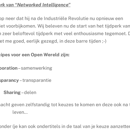
erk van “Networked Intelligence”
 neer dat hij na de Industriële Revolutie nu opnieuw een
et voorbijkomen. Wij beleven nu de start van het tijdperk va
en zeer beloftevol tijdperk met veel enthousiasme tegemoet. 
t me goed, eerlijk gezegd, in deze barre tijden ;-)
cipes voor een Open Wereld zijn:
boration
– samenwerking
sparancy
– transparantie
Sharing
– delen
cht geven zelfstandig tot keuzes te komen en deze ook na 
leven…
ronder (je kan ook ondertitels in de taal van je keuze aanzette